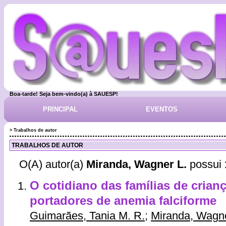
Boa-tarde! Seja bem-vindo(a) à SAUESP!
PRINCIPAL
EVENTOS
> Trabalhos de autor
TRABALHOS DE AUTOR
O(A) autor(a)
Miranda, Wagner L.
possui
O cotidiano das famílias de crian
portadores de anemia falciforme
Guimarães, Tania M. R.
;
Miranda, Wagne