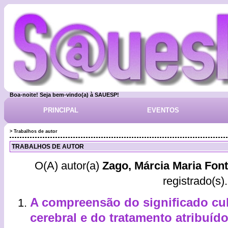
Boa-noite! Seja bem-vindo(a) à SAUESP!
PRINCIPAL
EVENTOS
> Trabalhos de autor
TRABALHOS DE AUTOR
O(A) autor(a)
Zago, Márcia Maria Fon
registrado(s).
A compreensão do significado cul
cerebral e do tratamento atribuíd